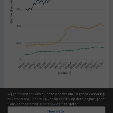
Maandelijkse aantal begunstigden
60k
40k
20k
0
201304
201407
201510
201701
201804
201907
200701
202010
200804
202201
200907
202304
201010
202407
201201
202510
Maanden
Wij gebruiken cookies op deze website om uw gebruikservaring
te verbeteren. Door te klikken op een link op deze pagina, geeft
u ons de toestemming om cookies in te stellen.
Copyright © 2026
POD Maatschappelijke Integratie
.
Alle
Meer weten