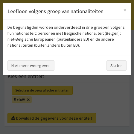
HOME
×
Leefloon volgens groep van nationaliteiten
nl
Verberg/tonen
De begunstigden worden onderverdeeld in drie groepen volgens
het
hun nationaliteit: personen met Belgische nationaliteit (Belgen);
navigatiemenu
Leefloon volgens
niet-Belgische Europeanen (buitenlanders EU) en de andere
nationaliteiten (buitenlanders buiten EU).
groep van
nationaliteiten
Ouvrir modal info
Niet meer weergeven
Sluiten
Kies een entiteit
Verander
Selecteer de geografische entiteiten
van
België
entiteit
Download de gegevens voor deze entiteit